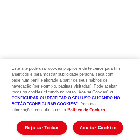
Este site pode usar cookies próprios e de terceiros para fins
analíticos e para mostrar publicidade personalizada com
base num perfil elaborado a partir de seus hábitos de
navegação (por exemplo, páginas visitadas). Pode aceitar
todos os cookies clicando no botão "Aceitar Cookies" ou
Aviso legal e termos de utilização
CONFIGURAR OU REJEITAR O SEU USO CLICANDO NO
BOTÃO "CONFIGURAR COOKIES"
. Para mais
Privacidade, cookies e tratamento de dados
informações consulte a nossa
Política de Cookies.
Informação legal e reclamações
Governo da sociedade
Rejeitar Todas
Aceitar Cookies
Medidas de Apoio