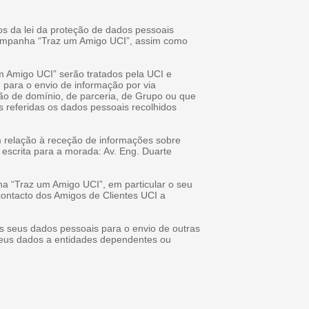
tos da lei da proteção de dados pessoais
 campanha “Traz um Amigo UCI”, assim como
m Amigo UCI” serão tratados pela UCI e
para o envio de informação por via
ção de domínio, de parceria, de Grupo ou que
s referidas os dados pessoais recolhidos
 relação à receção de informações sobre
 escrita para a morada: Av. Eng. Duarte
a “Traz um Amigo UCI”, em particular o seu
 contacto dos Amigos de Clientes UCI a
s seus dados pessoais para o envio de outras
seus dados a entidades dependentes ou