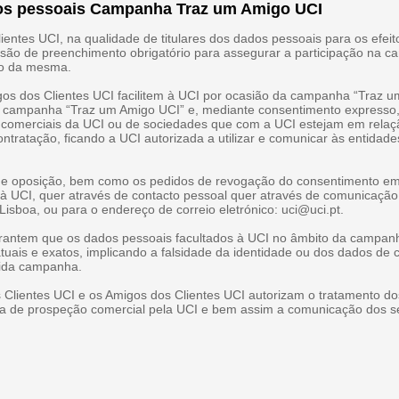
dos pessoais Campanha Traz um Amigo UCI
ientes UCI, na qualidade de titulares dos dados pessoais para os efei
o são de preenchimento obrigatório para assegurar a participação na
ito da mesma.
os dos Clientes UCI facilitem à UCI por ocasião da campanha “Traz u
da campanha “Traz um Amigo UCI” e, mediante consentimento expresso, 
ivas comerciais da UCI ou de sociedades que com a UCI estejam em rela
ratação, ficando a UCI autorizada a utilizar e comunicar às entidade
o e oposição, bem como os pedidos de revogação do consentimento em
os à UCI, quer através de contacto pessoal quer através de comunicação
isboa, ou para o endereço de correio eletrónico: uci@uci.pt.
arantem que os dados pessoais facultados à UCI no âmbito da campanh
atuais e exatos, implicando a falsidade da identidade ou dos dados de
rida campanha.
 Clientes UCI e os Amigos dos Clientes UCI autorizam o tratamento do
ma de prospeção comercial pela UCI e bem assim a comunicação dos 