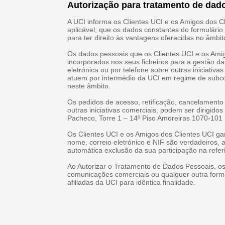
Autorização para tratamento de da
A UCI informa os Clientes UCI e os Amigos dos Cl
aplicável, que os dados constantes do formulári
para ter direito às vantagens oferecidas no âmb
Os dados pessoais que os Clientes UCI e os Amig
incorporados nos seus ficheiros para a gestão 
eletrónica ou por telefone sobre outras iniciat
atuem por intermédio da UCI em regime de subcont
neste âmbito.
Os pedidos de acesso, retificação, cancelament
outras iniciativas comerciais, podem ser dirigid
Pacheco, Torre 1 – 14º Piso Amoreiras 1070-101 L
Os Clientes UCI e os Amigos dos Clientes UCI g
nome, correio eletrónico e NIF são verdadeiros, 
automática exclusão da sua participação na refe
Ao Autorizar o Tratamento de Dados Pessoais, os
comunicações comerciais ou qualquer outra for
afiliadas da UCI para idêntica finalidade.